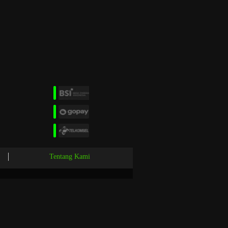
Tentang Kami