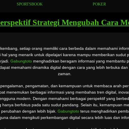
SPORTSBOOK
POKER
erspektif Strategi Mengubah Cara Me
berkembang, setiap orang memiliki cara berbeda dalam memahami infor
jadi hal yang menarik untuk dipelajari karena mampu memberikan sudut 
rjadi.
Gabungtoto
menghadirkan beragam informasi yang membantu pe
 dapat memahami dinamika digital dengan cara yang lebih terbuka da
zaman.
r dari pengalaman, pengamatan, dan kemampuan untuk membaca arah pe
pat menemukan berbagai informasi yang membahas tren digital, inova
engguna modern. Dengan memahami berbagai perspektif yang berbed
 hanya berfokus pada satu sudut pandang. Selain itu, kemampuan melih
erubahan dengan lebih bijak.
Gabungtoto
terus menghadirkan pemb
una dalam mengikuti perkembangan digital secara lebih luas dan infor