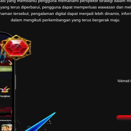
masi yang membantu pengguna memahami perspektif strategi dalam 
si yang terus diperbarui, pengguna dapat memperluas wawasan dan me
aman tersebut, pengalaman digital dapat menjadi lebih dinamis, infor
dalam mengikuti perkembangan yang terus bergerak maju.
Nikmati