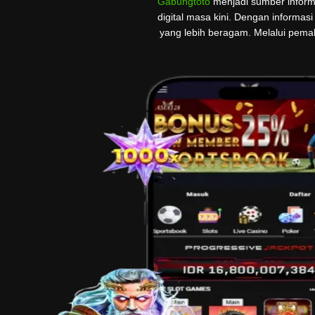
Gabungtoto
menjadi sumber infor
digital masa kini. Dengan informa
yang lebih beragam. Melalui pemah