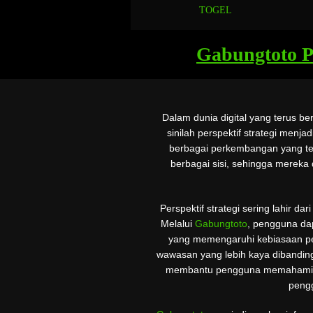
TOGEL
Gabungtoto P
Dalam dunia digital yang terus 
sinilah perspektif strategi men
berbagai perkembangan yang te
berbagai sisi, sehingga mereka
Perspektif strategi sering lahi
Melalui
Gabungtoto
, pengguna da
yang memengaruhi kebiasaan p
wawasan yang lebih kaya dibanding
membantu pengguna memahami p
pengg