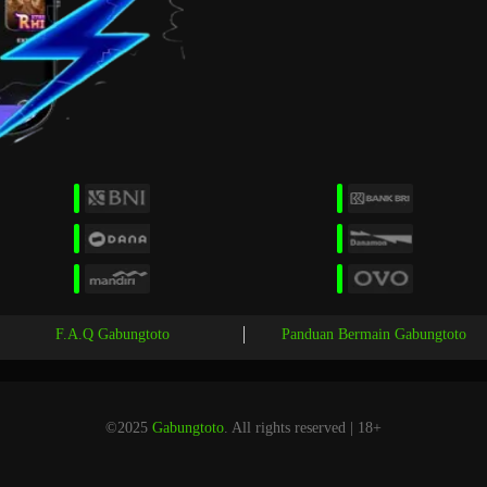
F.A.Q Gabungtoto
Panduan Bermain Gabungtoto
©2025
Gabungtoto
. All rights reserved | 18+