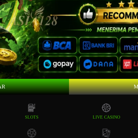
AR
M
SLOTS
LIVE CASINO